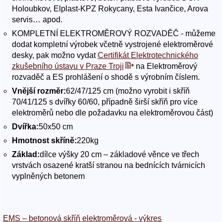
Holoubkov, Elplast-KPZ Rokycany, Esta Ivančice, Arova
servis… apod.
KOMPLETNÍ ELEKTROMĚROVÝ ROZVADĚČ - můžeme
dodat kompletní výrobek včetně vystrojené elektroměrové
desky, pak možno vydat
Certifikát Elektrotechnického
zkušebního ústavu v Praze Troji
na Elektroměrový
rozvaděč a ES prohlášení o shodě s výrobním číslem.
Vnější rozměr:
62/47/125 cm (možno vyrobit i skříň
70/41/125 s dvířky 60/60, případně širší skříň pro více
elektroměrů nebo dle požadavku na elektroměrovou část)
Dvířka:
50x50 cm
Hmotnost skříně:
220kg
Základ:
dílce výšky 20 cm – základové věnce ve třech
vrstvách osazené kratší stranou na bednících tvárnicích
vyplněných betonem
EMS – betonová skříň elektroměrová - výkres