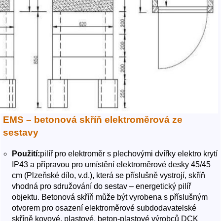
EMS – betonová skříň elektroměrová ze
sestavy
Použití:
pilíř pro elektroměr s plechovými dvířky elektro krytí
IP43 a přípravou pro umístění elektroměrové desky 45/45
cm (Plzeňské dílo, v.d.), která se příslušně vystrojí, skříň
vhodná pro sdružování do sestav – energetický pilíř
objektu. Betonová skříň může být vyrobena s příslušným
otvorem pro osazení elektroměrové subdodavatelské
skříně kovové, plastové, beton-plastové výrobců DCK