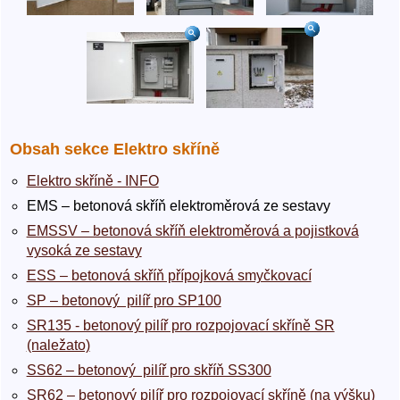
Obsah sekce Elektro skříně
Elektro skříně - INFO
EMS – betonová skříň elektroměrová ze sestavy
EMSSV – betonová skříň elektroměrová a pojistková
vysoká ze sestavy
ESS – betonová skříň přípojková smyčkovací
SP – betonový pilíř pro SP100
SR135 - betonový pilíř pro rozpojovací skříně SR
(naležato)
SS62 – betonový pilíř pro skříň SS300
SR62 – betonový pilíř pro rozpojovací skříně (na výšku)