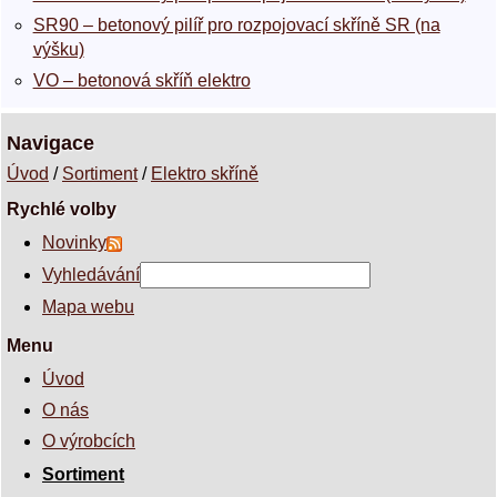
SR90 – betonový pilíř pro rozpojovací skříně SR (na
výšku)
VO – betonová skříň elektro
Navigace
Úvod
/
Sortiment
/
Elektro skříně
Rychlé volby
Novinky
Vyhledávání
Mapa webu
Menu
Úvod
O nás
O výrobcích
Sortiment