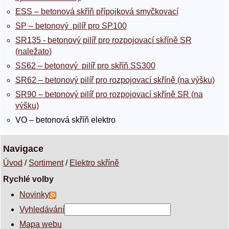
ESS – betonová skříň přípojková smyčkovací
SP – betonový pilíř pro SP100
SR135 - betonový pilíř pro rozpojovací skříně SR
(naležato)
SS62 – betonový pilíř pro skříň SS300
SR62 – betonový pilíř pro rozpojovací skříně (na výšku)
SR90 – betonový pilíř pro rozpojovací skříně SR (na
výšku)
VO – betonová skříň elektro
Navigace
Úvod
/
Sortiment
/
Elektro skříně
Rychlé volby
Novinky
Vyhledávání
Mapa webu