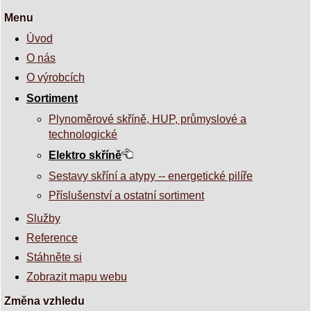
Menu
Úvod
O nás
O výrobcích
Sortiment
Plynoměrové skříně, HUP, průmyslové a
technologické
Elektro skříně
Sestavy skříní a atypy -- energetické pilíře
Příslušenství a ostatní sortiment
Služby
Reference
Stáhněte si
Zobrazit mapu webu
Změna vzhledu