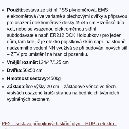
Použití:
sestava ze skříní PSS plynoměrová, EMS
elektroměrová / ve variantě s plechovými dvířky a přípravou
pro osazení elektroměrové desky 45x45 cm Plzeňské dílo
v.d., nebo se vsazenou elektroměrnou skříní
subdodavatele např. ER212 DCK Holoubkov / pro jeden
dům, tam kde již je elektro pojistková skříň např. na sloupě
nadzemního vedení NN využívá se při budování nových sítí
– ZTV pro umístění na hranici pozemku.
Vnější rozměr:
124/47/125 cm
Dvířka:
50x50 cm
Hmotnost sestavy:
450kg
Základ:
dílce výšky 20 cm – základové věnce ve třech
vrstvách osazené kratší stranou na bednících tvárnicích
vyplněných betonem.
PE2 – sestava přípojkových skříní plyn – HUP a elektro -