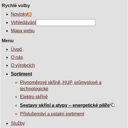
Rychlé volby
Novinky
Vyhledávání
Mapa webu
Menu
Úvod
O nás
O výrobcích
Sortiment
Plynoměrové skříně, HUP, průmyslové a
technologické
Elektro skříně
Sestavy skříní a atypy -- energetické pilíře
Příslušenství a ostatní sortiment
Služby