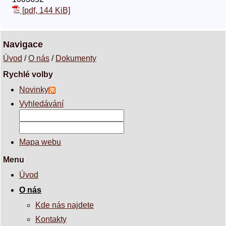
[pdf, 144 KiB]
Navigace
Úvod
/
O nás
/
Dokumenty
Rychlé volby
Novinky
Vyhledávání
Mapa webu
Menu
Úvod
O nás
Kde nás najdete
Kontakty