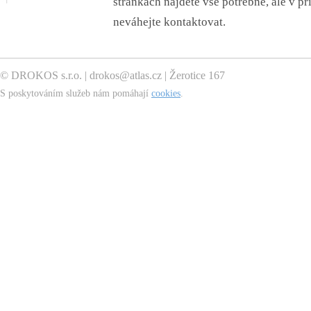
stránkách najdete vše potřebné, ale v př
neváhejte kontaktovat.
© DROKOS s.r.o. |
drokos@atlas.cz
| Žerotice 167
S poskytováním služeb nám pomáhají
cookies
.