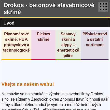
Drokos - betonové stavebnicové
skříně
Úvod
Plynoměrové
Elektro
Sestavy
Příslušenství
skříně, HUP,
skříně
skříní a
a ostatní
průmyslové a
atypy --
sortiment
technologické
energetické
pilíře
Vítejte na našem webu!
Nacházíte se na stránkách výrobní a stavební firmy Drokos
s.r.o. se sídlem v Žeroticích okres Znojmo.Hlavní činností naší
firmy s dlouholetou tradicí je výroba a montáž betonových