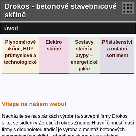
Drokos - betonové stavebnicové
skříně
Úvod
Plynoměrové
Elektro
Sestavy
Příslušenství
skříně, HUP,
skříně
skříní a
a ostatní
průmyslové a
atypy --
sortiment
technologické
energetické
pilíře
Vítejte na našem webu!
Nacházíte se na stránkách výrobní a stavební firmy Drokos
s.r.o. se sídlem v Žeroticích okres Znojmo.Hlavní činností naší
firmy s dlouholetou tradicí je výroba a montáž betonových