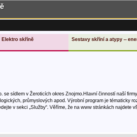
ně
Elektro skříně
Sestavy skříní a atypy -- ener
o. se sídlem v Žeroticích okres Znojmo.Hlavní činností naší firm
ologických, průmyslových apod. Výrobní program je tématicky roz
ledejte v sekci „Služby“. Věříme, že na www stránkách najdete v