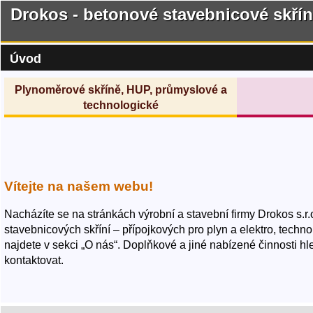
Drokos - betonové stavebnicové skří
Úvod
Plynoměrové skříně, HUP, průmyslové a
technologické
Vítejte na našem webu!
Nacházíte se na stránkách výrobní a stavební firmy Drokos s.r.
stavebnicových skříní – přípojkových pro plyn a elektro, techn
najdete v sekci „O nás“. Doplňkové a jiné nabízené činnosti h
kontaktovat.