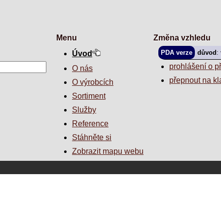
Menu
Změna vzhledu
PDA verze
důvod
:
Úvod
prohlášení o př
O nás
přepnout na kl
O výrobcích
Sortiment
Služby
Reference
Stáhněte si
Zobrazit mapu webu